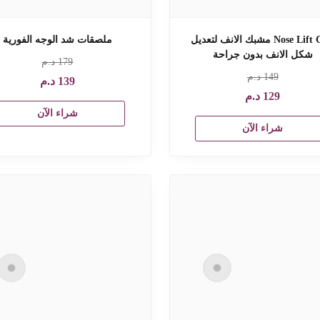
Nose Lift Clip مشبك الانف لتعديل
ملصقات شد الوجه الفورية
شكل الانف بدون جراحة
179
د.م
149
د.م
139
د.م
129
د.م
شراء الآن
شراء الآن