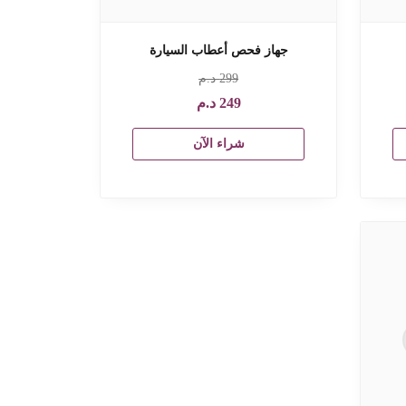
جهاز فحص أعطاب السيارة
299
د.م
249
د.م
شراء الآن