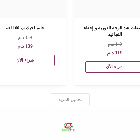
قات شد الوجه الفورية و إخفاء
خاتم احبك ب 100 لغة
التجاعيد
159
د.م
149
د.م
139
د.م
119
د.م
شراء الآن
شراء الآن
تحميل المزيد