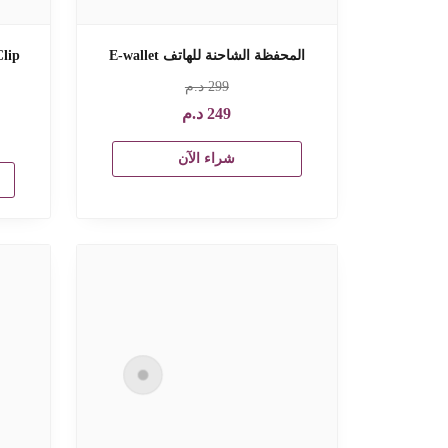
المحفظة الشاحنة للهاتف E-wallet
299
د.م
249
د.م
شراء الآن