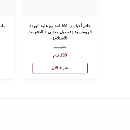
خاتم أحبك ب 100 لغة مع علبة الوردة
ملص
الرومنسية ( توصيل مجاني + الدفع بعد
الاستلام)
249
د.م
199
د.م
شراء الآن